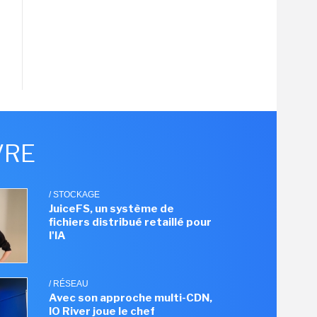
VRE
/ STOCKAGE
JuiceFS, un système de
fichiers distribué retaillé pour
l'IA
/ RÉSEAU
Avec son approche multi-CDN,
IO River joue le chef