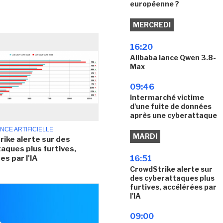
européenne ?
MERCREDI
16:20
Alibaba lance Qwen 3.8-
Max
09:46
Intermarché victime
d'une fuite de données
après une cyberattaque
ENCE ARTIFICIELLE
MARDI
ike alerte sur des
aques plus furtives,
es par l'IA
16:51
CrowdStrike alerte sur
des cyberattaques plus
furtives, accélérées par
l'IA
09:00