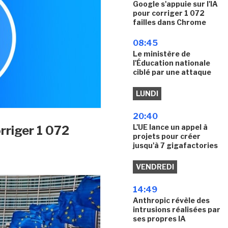
Google s'appuie sur l'IA
pour corriger 1 072
failles dans Chrome
08:45
Le ministère de
l'Éducation nationale
ciblé par une attaque
LUNDI
20:40
L'UE lance un appel à
orriger 1 072
projets pour créer
jusqu'à 7 gigafactories
VENDREDI
14:49
Anthropic révèle des
intrusions réalisées par
ses propres IA