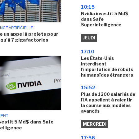
10:15
Nvidia investit 5 Md$
dans Safe
Superintelligence
ENCE ARTIFICIELLE
ce un appel à projets pour
JEUDI
squ'à 7 gigafactories
17:10
Les États-Unis
interdisent
l'importation de robots
humanoïdes étrangers
15:52
Plus de 1200 salariés de
l'IA appellent à ralentir
la course aux modèles
avancés
MENT
nvestit 5 Md$ dans Safe
MERCREDI
elligence
17:56