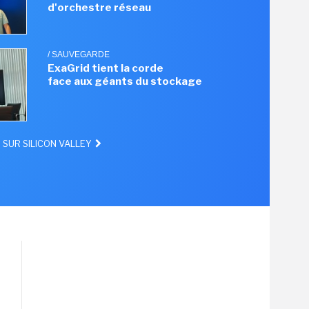
d'orchestre réseau
/ SAUVEGARDE
ExaGrid tient la corde
face aux géants du stockage
 SUR SILICON VALLEY