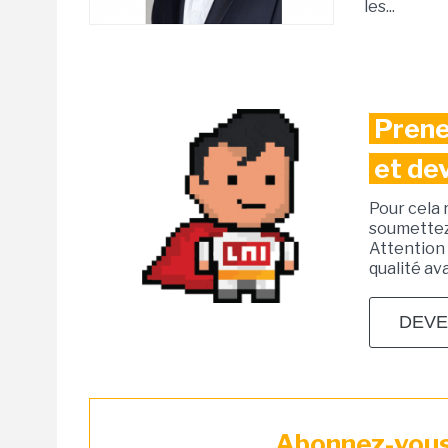
les...
Prene
et de
Pour cela 
soumettez 
Attention 
qualité av
DEVE
Abonnez-vous 