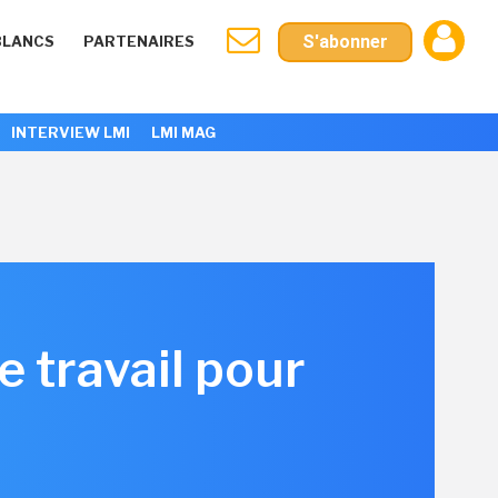
S'abonner
BLANCS
PARTENAIRES
INTERVIEW LMI
LMI MAG
e travail pour