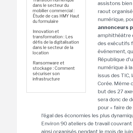
assistons bien
dans le secteur du
mobilier commercial :
raout organisé 
Étude de cas HMY Haut
numérique, pour
du formulaire
annonceurs p
Innovation et
amphithéâtre d
transformation : Les
défis de la digitalisation
des exécutifs 
dans le secteur de la
événement, qui
location
République d'
Ransomware et
numérique à la 
stockage : Comment
sécuriser son
issus des TIC, 
infrastructure
Corée. Même co
but des 27 axes
sera donc de d
pour « faire d
l'égal des économies les plus dynamiqu
Environ 90 ateliers de travail couvran
ainsi organisés pendant le mois de juin