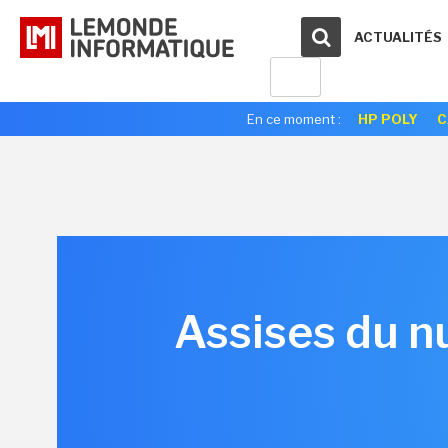
ACTUALITÉS
En ce moment :
HP POLY
C
Assises du nu