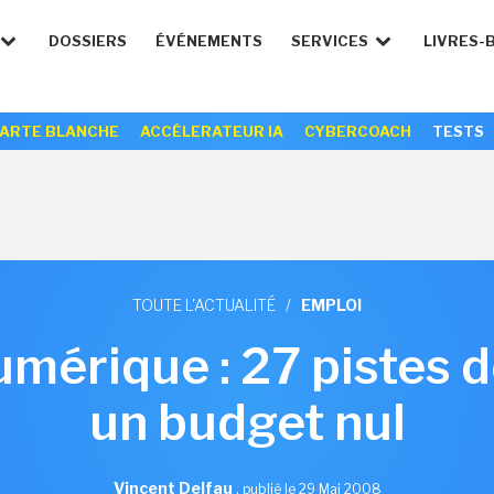
DOSSIERS
ÉVÉNEMENTS
SERVICES
LIVRES-
ARTE BLANCHE
ACCÉLERATEUR IA
CYBERCOACH
TESTS
TOUTE L'ACTUALITÉ
/
EMPLOI
mérique : 27 pistes d
un budget nul
Vincent Delfau
,
publié le 29 Mai 2008