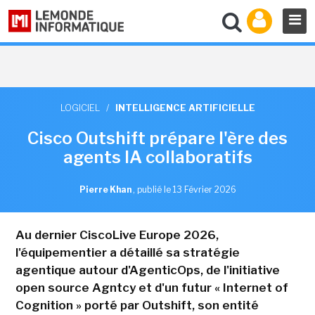
LOGICIEL
/
INTELLIGENCE ARTIFICIELLE
Cisco Outshift prépare l'ère des
agents IA collaboratifs
Pierre Khan
,
publié le 13 Février 2026
Au dernier CiscoLive Europe 2026,
l'équipementier a détaillé sa stratégie
agentique autour d'AgenticOps, de l'initiative
open source Agntcy et d'un futur « Internet of
Cognition » porté par Outshift, son entité