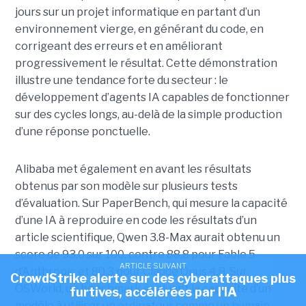
jours sur un projet informatique en partant d’un
environnement vierge, en générant du code, en
corrigeant des erreurs et en améliorant
progressivement le résultat. Cette démonstration
illustre une tendance forte du secteur : le
développement d’agents IA capables de fonctionner
sur des cycles longs, au-delà de la simple production
d’une réponse ponctuelle.
Alibaba met également en avant les résultats
obtenus par son modèle sur plusieurs tests
d’évaluation. Sur PaperBench, qui mesure la capacité
d’une IA à reproduire en code les résultats d’un
article scientifique, Qwen 3.8-Max aurait obtenu un
score de 93,0 sur 100, contre 88,8 pour Fable 5
ARTICLE SUIVANT
d’Anthropic et 80,3 pour Claude Opus 4.8. Sur
CrowdStrike alerte sur des cyberattaques plus
OSWorld, un benchmark évaluant la capacité d’un
furtives, accélérées par l'IA
modèle à utiliser un ordinateur comme un humain,