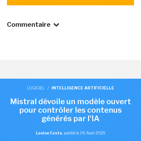
Commentaire
LOGICIEL
/
INTELLIGENCE ARTIFICIELLE
Mistral dévoile un modèle ouvert
pour contrôler les contenus
générés par l'IA
Louise Costa
,
publié le 06 Aout 2026