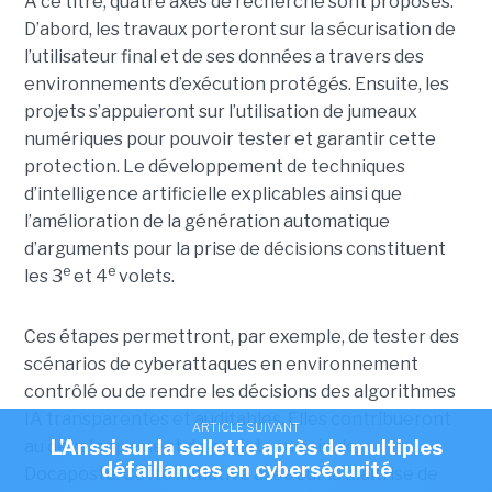
A ce titre, quatre axes de recherche sont proposés.
D’abord, les travaux porteront sur la sécurisation de
l’utilisateur final et de ses données a travers des
environnements d’exécution protégés. Ensuite, les
projets s’appuieront sur l’utilisation de jumeaux
numériques pour pouvoir tester et garantir cette
protection. Le développement de techniques
d’intelligence artificielle explicables ainsi que
l’amélioration de la génération automatique
d’arguments pour la prise de décisions constituent
e
e
les 3
et 4
volets.
Ces étapes permettront, par exemple, de tester des
scénarios de cyberattaques en environnement
contrôlé ou de rendre les décisions des algorithmes
IA transparentes et auditables. Elles contribueront
ARTICLE SUIVANT
au développement de projets au sein de
L'Anssi sur la sellette après de multiples
défaillances en cybersécurité
Docaposte. Cette initiative axée sur la maîtrise de