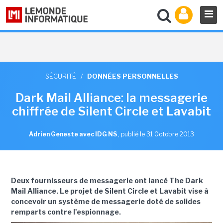
SÉCURITÉ
/
DONNÉES PERSONNELLES
Dark Mail Alliance: la messagerie
chiffrée de Silent Circle et Lavabit
Adrien Geneste avec IDG NS
,
publié le 31 Octobre 2013
Deux fournisseurs de messagerie ont lancé The Dark
Mail Alliance. Le projet de Silent Circle et Lavabit vise à
concevoir un système de messagerie doté de solides
remparts contre l'espionnage.