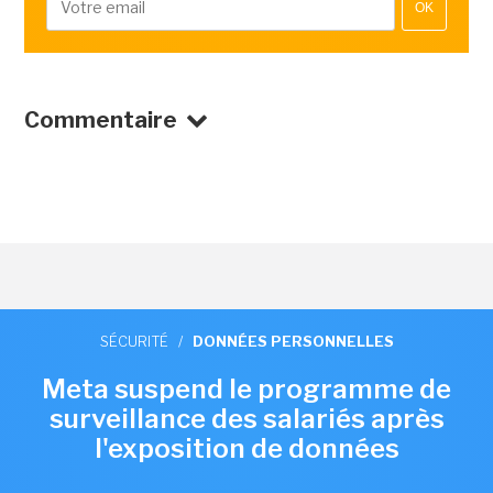
OK
Commentaire
SÉCURITÉ
/
DONNÉES PERSONNELLES
Meta suspend le programme de
surveillance des salariés après
l'exposition de données