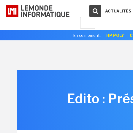
ACTUALITÉS
En ce moment :
HP POLY
C
Edito : Pré