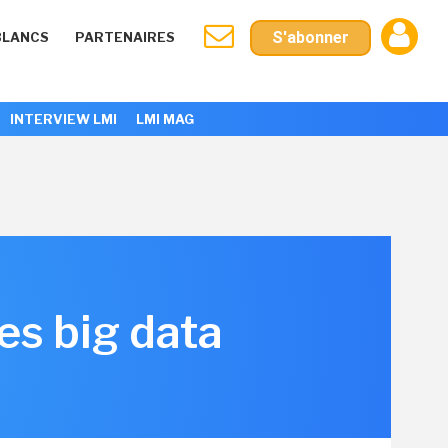
S'abonner
BLANCS
PARTENAIRES
INTERVIEW LMI
LMI MAG
des big data