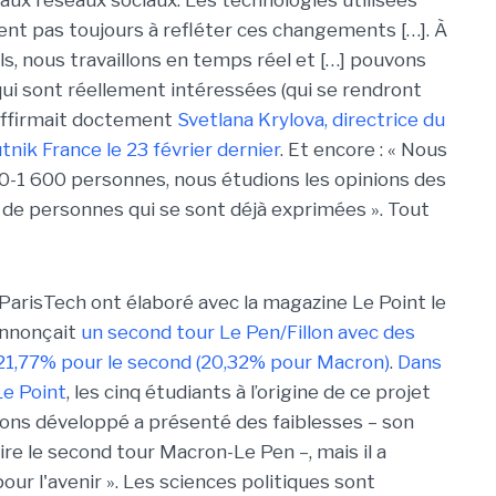
vent pas toujours à refléter ces changements […]. À
ls, nous travaillons en temps réel et […] pouvons
ui sont réellement intéressées (qui se rendront
, affirmait doctement
Svetlana Krylova, directrice du
nik France le 23 février dernier
. Et encore : « Nous
00-1 600 personnes, nous étudions les opinions des
s de personnes qui se sont déjà exprimées ». Tout
 ParisTech ont élaboré avec la magazine Le Point le
annonçait
un second tour Le Pen/Fillon avec des
 21,77% pour le second (20,32% pour Macron)
.
Dans
e Point
, les cinq étudiants à l’origine de ce projet
vons développé a présenté des faiblesses – son
dire le second tour Macron-Le Pen –, mais il a
r l'avenir ». Les sciences politiques sont