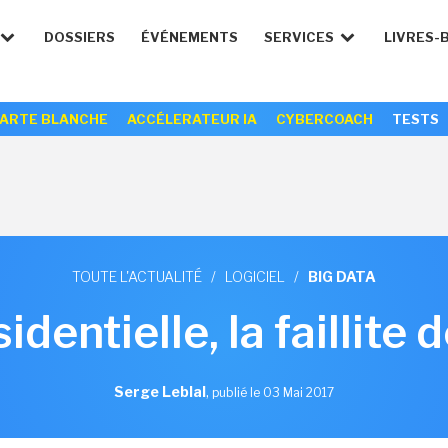
DOSSIERS
ÉVÉNEMENTS
SERVICES
LIVRES-
ARTE BLANCHE
ACCÉLERATEUR IA
CYBERCOACH
TESTS
TOUTE L'ACTUALITÉ
/
LOGICIEL
/
BIG DATA
sidentielle, la faillite 
Serge Leblal
,
publié le 03 Mai 2017