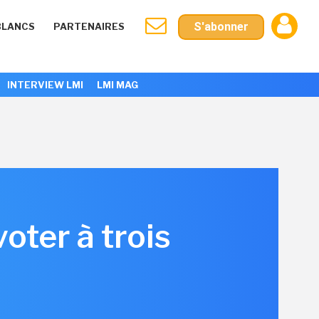
S'abonner
BLANCS
PARTENAIRES
INTERVIEW LMI
LMI MAG
ter à trois