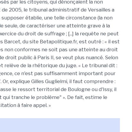
és par les citoyens, qui dénonçaient la non
e 2005, le tribunal administratif de Versailles a
la supposer établie, une telle circonstance (la non
e seule, de caractériser une atteinte grave à la
rcice du droit de suffrage ; [...] la requête ne peut
s Barcet, du site Betapolitique.fr, est outré : « il est
es non conformes ne soit pas une atteinte au droit
de droit public à Paris II, se veut plus nuancé. Selon
 relève de la rhétorique du juge. « Le tribunal dit :
'urgence, ce n'est pas suffisamment important pour
Or, explique Gilles Guglielmi, il faut comprendre :
sse le ressort territorial de Boulogne ou d'Issy, il
t qui tranche le problème" ». De fait, estime le
itation à faire appel. »