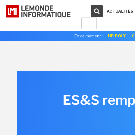
ACTUALITÉS
En ce moment :
HP POLY
C
ES&S rempl