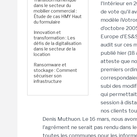
l'Intérieur en
dans le secteur du
mobilier commercial :
de vote qu'il a
Étude de cas HMY Haut
modèle iVotron
du formulaire
d'octobre 2005
Innovation et
Europe d'ES&S,
transformation : Les
défis de la digitalisation
audit sur ces 
dans le secteur de la
publié hier (18
location
atteste que no
Ransomware et
premiers ordi
stockage : Comment
sécuriser son
correspondaien
infrastructure
subi des modif
qui permettait
session à dist
nos clients tou
Denis Muthuon. Le 16 mars, nous avons
l'agrément ne serait pas rendu dans le
toutes les communes pour les informer