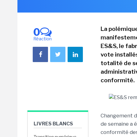
La polémique
0
manifesteme
Réaction
ES&S, le fabr
vote installé
totalité de 
administrati
conformité.
Changement de 
LIVRES BLANCS
de semaine a é
conformité des
Transition numérique