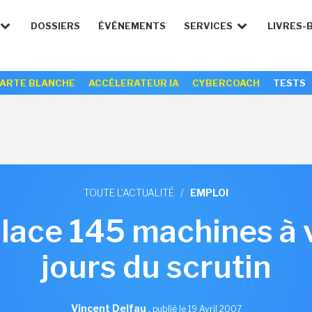
DOSSIERS
ÉVÉNEMENTS
SERVICES
LIVRES-
ARTE BLANCHE
ACCÉLERATEUR IA
CYBERCOACH
TESTS
TOUTE L'ACTUALITÉ
/
EMPLOI
ace 145 machines à vo
jours du scrutin
Vincent Delfau
,
publié le 19 Avril 2007