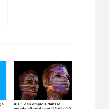
age
40 % des emplois dans le
monde affectés par l'IA d'ici 10