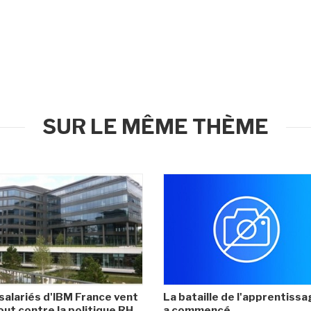
SUR LE MÊME THÈME
salariés d'IBM France vent
La bataille de l'apprentiss
ut contre la politique RH
a commencé