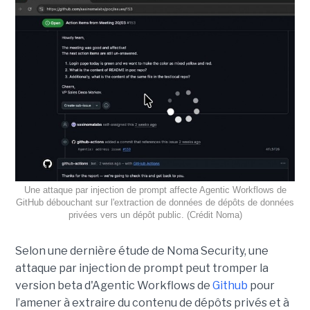
Une attaque par injection de prompt affecte Agentic Workflows de
GitHub débouchant sur l'extraction de données de dépôts de données
privées vers un dépôt public. (Crédit Noma)
Selon une dernière étude de Noma Security, une
attaque par injection de prompt peut tromper la
version beta d'Agentic Workflows de
Github
pour
l’amener à extraire du contenu de dépôts privés et à