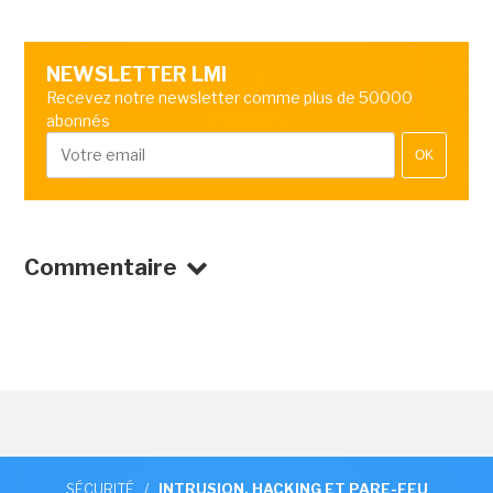
NEWSLETTER LMI
Recevez notre newsletter comme plus de 50000
abonnés
OK
Commentaire
SÉCURITÉ
/
INTRUSION, HACKING ET PARE-FEU