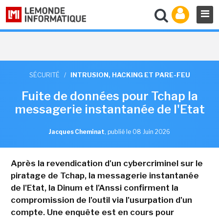
SÉCURITÉ
/
INTRUSION, HACKING ET PARE-FEU
Fuite de données pour Tchap la
messagerie instantanée de l'Etat
Jacques Cheminat
,
publié le 08 Juin 2026
Après la revendication d'un cybercriminel sur le
piratage de Tchap, la messagerie instantanée
de l'Etat, la Dinum et l'Anssi confirment la
compromission de l'outil via l'usurpation d'un
compte. Une enquête est en cours pour