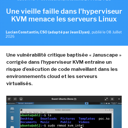
Une vieille faille dans l'hyperviseur
KVM menace les serveurs Linux
Lucian Constantin, CSO (adapté par Jean Elyan)
,
publié le 08 Juillet
2026
Une vulnérabilité critique baptisée « Januscape »
corrigée dans l'hyperviseur KVM entraîne un
risque d'exécution de code malveillant dans les
environnements cloud et les serveurs
virtualisés.