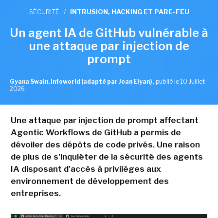
SÉCURITÉ
/
INTRUSION, HACKING ET PARE-FEU
Un agent IA de GitHub vulnérable à
une attaque par injection de
prompt
Gyana Swain, Infoworld (adapté par Jean Elyan)
,
publié le 10 Juillet
2026
Une attaque par injection de prompt affectant
Agentic Workflows de GitHub a permis de
dévoiler des dépôts de code privés. Une raison
de plus de s'inquiéter de la sécurité des agents
IA disposant d'accès à privilèges aux
environnement de développement des
entreprises.