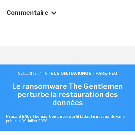
Commentaire
SÉCURITÉ
/
INTRUSION, HACKING ET PARE-FEU
Le ransomware The Gentlemen
perturbe la restauration des
données
Prasanth Aby Thomas, Computerworld (adapté par Jean Elyan)
,
publié le 09 Juillet 2026