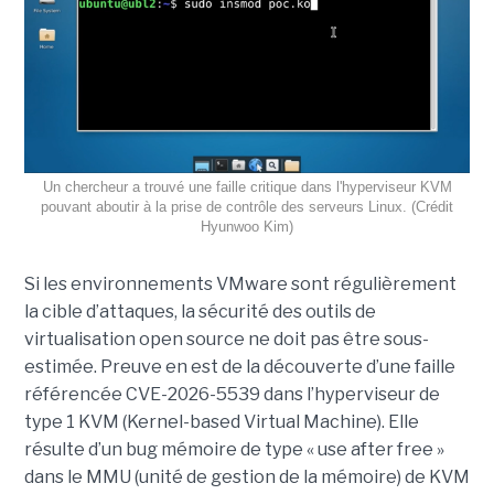
Un chercheur a trouvé une faille critique dans l'hyperviseur KVM
pouvant aboutir à la prise de contrôle des serveurs Linux. (Crédit
Hyunwoo Kim)
Si les environnements VMware sont régulièrement
la cible d’attaques, la sécurité des outils de
virtualisation open source ne doit pas être sous-
estimée. Preuve en est de la découverte d’une faille
référencée CVE-2026-5539 dans l’hyperviseur de
type 1 KVM (Kernel-based Virtual Machine). Elle
résulte d’un bug mémoire de type « use after free »
dans le MMU (unité de gestion de la mémoire) de KVM