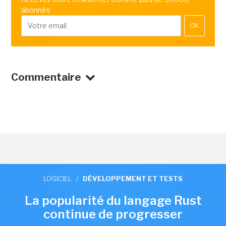
abonnés
OK
Commentaire
LOGICIEL
/
DÉVELOPPEMENT ET TESTS
La popularité du langage Rust
continue de progresser