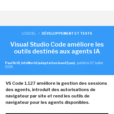
LOGICIEL
/
DÉVELOPPEMENT ET TESTS
Visual Studio Code améliore les
outils destinés aux agents IA
Paul Krill, InfoWorld (adaptation Jean Elyan)
,
publié le 07 Juillet
2026
VS Code 1.127 améliore la gestion des sessions
des agents, introduit des autorisations de
navigateur par site et rend les outils de
navigateur pour les agents disponibles.