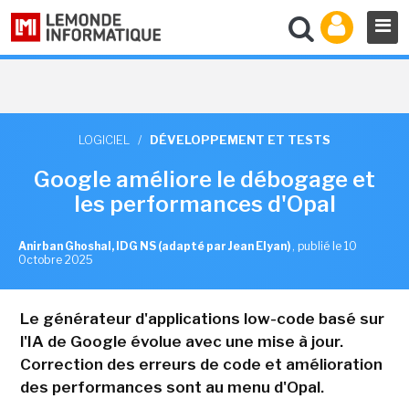
LOGICIEL
/
DÉVELOPPEMENT ET TESTS
Google améliore le débogage et
les performances d'Opal
Anirban Ghoshal, IDG NS (adapté par Jean Elyan)
,
publié le 10
Octobre 2025
Le générateur d'applications low-code basé sur
l'IA de Google évolue avec une mise à jour.
Correction des erreurs de code et amélioration
des performances sont au menu d'Opal.