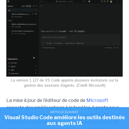
La version 1.127 de VS Code apporte plusieurs évolutions sur la
gestion des sessions d'agents. (Crédit Microsoft)
La mise à jour de l’éditeur de code de
Microsoft
apporte des améliorations à la fenêtre Agents pour
ARTICLE SUIVANT
la gestion des sessions d’agents et les outils de
Visual Studio Code améliore les outils destinés
navigation destinés aux agents, proposés jusque-là
aux agents IA