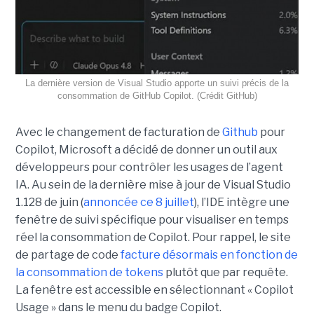
La dernière version de Visual Studio apporte un suivi précis de la
consommation de GitHub Copilot. (Crédit GitHub)
Avec le changement de facturation de
Github
pour
Copilot, Microsoft a décidé de donner un outil aux
développeurs pour contrôler les usages de l’agent
IA. Au sein de la dernière mise à jour de Visual Studio
1.128 de juin (
annoncée ce 8 juillet
), l’IDE intègre une
fenêtre de suivi spécifique pour visualiser en temps
réel la consommation de Copilot. Pour rappel, le site
de partage de code
facture désormais en fonction de
la consommation de tokens
plutôt que par requête.
La fenêtre est accessible en sélectionnant « Copilot
Usage » dans le menu du badge Copilot.