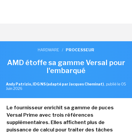
HARDWARE
/
PROCESSEUR
AMD étoffe sa gamme Versal pour
l'embarqué
Andy Patrizio, IDG NS (adapté par Jacques Cheminat)
,
publié le 05
Juin 2026
Le fournisseur enrichit sa gamme de puces
Versal Prime avec trois références
supplémentaires. Elles affichent plus de
puissance de calcul pour traiter des tâches