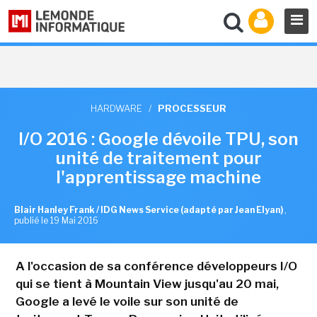
HARDWARE
/
PROCESSEUR
I/O 2016 : Google dévoile TPU, son
unité de traitement pour
l'apprentissage machine
Blair Hanley Frank / IDG News Service (adapté par Jean Elyan)
,
publié le 19 Mai 2016
A l'occasion de sa conférence développeurs I/O
qui se tient à Mountain View jusqu'au 20 mai,
Google a levé le voile sur son unité de