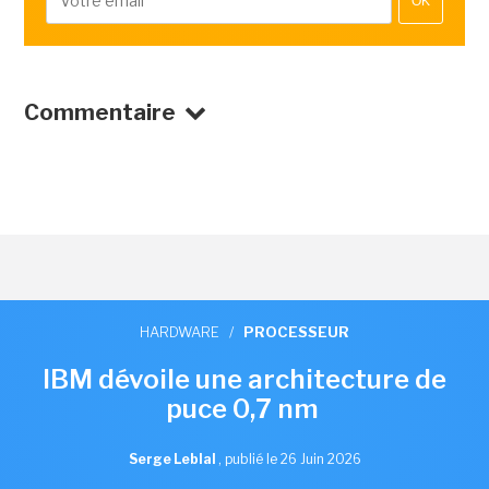
OK
Commentaire
HARDWARE
/
PROCESSEUR
IBM dévoile une architecture de
puce 0,7 nm
Serge Leblal
,
publié le 26 Juin 2026