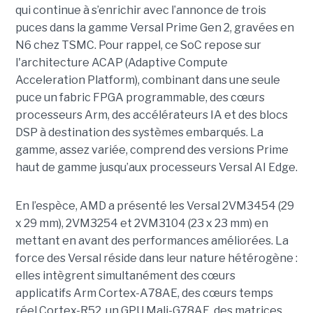
qui continue à s’enrichir avec l’annonce de trois
puces dans la gamme Versal Prime Gen 2, gravées en
N6 chez TSMC. Pour rappel, ce SoC repose sur
l'architecture ACAP (Adaptive Compute
Acceleration Platform), combinant dans une seule
puce un fabric FPGA programmable, des cœurs
processeurs Arm, des accélérateurs IA et des blocs
DSP à destination des systèmes embarqués. La
gamme, assez variée, comprend des versions Prime
haut de gamme jusqu’aux processeurs Versal AI Edge.
En l’espèce, AMD a présenté les Versal 2VM3454 (29
x 29 mm), 2VM3254 et 2VM3104 (23 x 23 mm) en
mettant en avant des performances améliorées. La
force des Versal réside dans leur nature hétérogène :
elles intègrent simultanément des cœurs
applicatifs Arm Cortex-A78AE, des cœurs temps
réel Cortex-R52, un GPU Mali-G78AE, des matrices