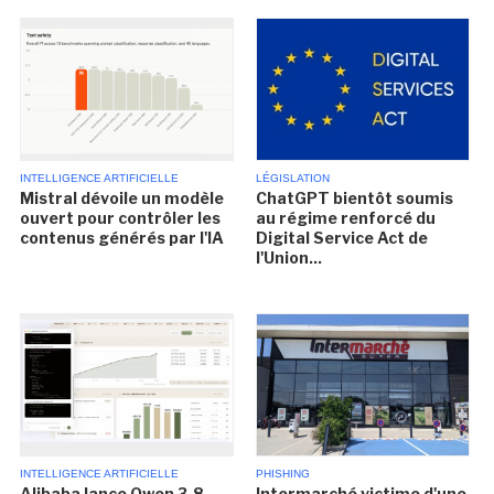
INTELLIGENCE ARTIFICIELLE
LÉGISLATION
Mistral dévoile un modèle
ChatGPT bientôt soumis
ouvert pour contrôler les
au régime renforcé du
contenus générés par l'IA
Digital Service Act de
l'Union...
INTELLIGENCE ARTIFICIELLE
PHISHING
Alibaba lance Qwen 3.8-
Intermarché victime d'une