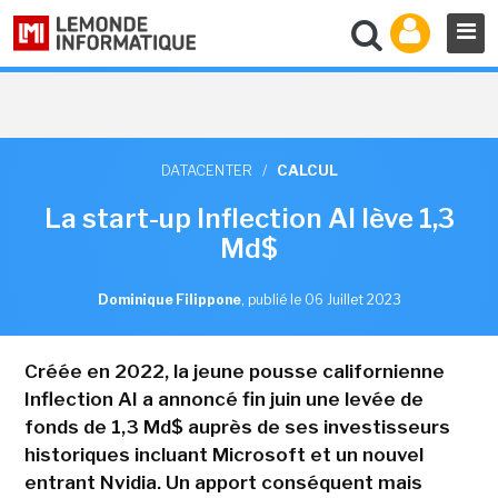
DATACENTER
/
CALCUL
La start-up Inflection AI lève 1,3
Md$
Dominique Filippone
,
publié le 06 Juillet 2023
Créée en 2022, la jeune pousse californienne
Inflection AI a annoncé fin juin une levée de
fonds de 1,3 Md$ auprès de ses investisseurs
historiques incluant Microsoft et un nouvel
entrant Nvidia. Un apport conséquent mais