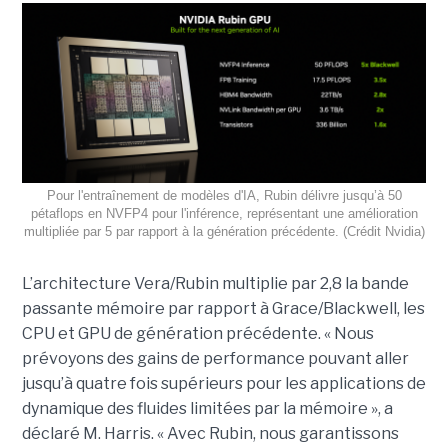
Pour l'entraînement de modèles d'IA, Rubin délivre jusqu’à 50
pétaflops en NVFP4 pour l'inférence, représentant une amélioration
multipliée par 5 par rapport à la génération précédente. (Crédit Nvidia)
L’architecture Vera/Rubin multiplie par 2,8 la bande
passante mémoire par rapport à Grace/Blackwell, les
CPU et GPU de génération précédente. « Nous
prévoyons des gains de performance pouvant aller
jusqu’à quatre fois supérieurs pour les applications de
dynamique des fluides limitées par la mémoire », a
déclaré M. Harris. « Avec Rubin, nous garantissons