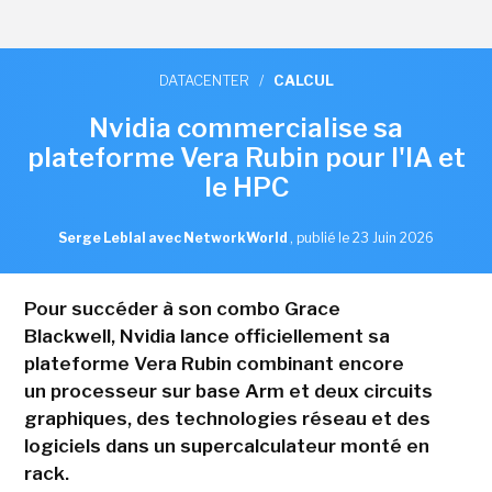
DATACENTER
/
CALCUL
Nvidia commercialise sa
plateforme Vera Rubin pour l'IA et
le HPC
Serge Leblal avec NetworkWorld
,
publié le 23 Juin 2026
Pour succéder à son combo Grace
Blackwell, Nvidia lance officiellement sa
plateforme Vera Rubin combinant encore
un processeur sur base Arm et deux circuits
graphiques, des technologies réseau et des
logiciels dans un supercalculateur monté en
rack.