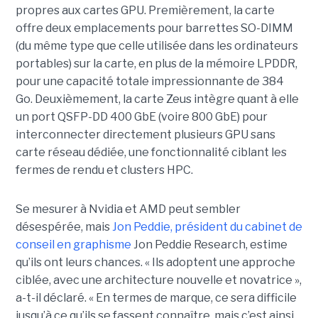
propres aux cartes GPU. Premièrement, la carte
offre deux emplacements pour barrettes SO-DIMM
(du même type que celle utilisée dans les ordinateurs
portables) sur la carte, en plus de la mémoire LPDDR,
pour une capacité totale impressionnante de 384
Go. Deuxièmement, l
a carte Zeus intègre quant à elle
un port QSFP-DD 400 GbE (voire 800 GbE) pour
interconnecter directement plusieurs GPU sans
carte réseau dédiée, une fonctionnalité ciblant les
fermes de rendu et clusters HPC.
Se mesurer à Nvidia et AMD peut sembler
désespérée, mais
Jon Peddie, président du cabinet de
conseil en graphisme
Jon Peddie Research, estime
qu’ils ont leurs chances. « Ils adoptent une approche
ciblée, avec une architecture nouvelle et novatrice »,
a-t-il déclaré. « En termes de marque, ce sera difficile
jusqu’à ce qu’ils se fassent connaître, mais c’est ainsi