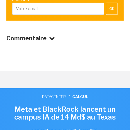
OK
Commentaire
DATACENTER
/
CALCUL
Meta et BlackRock lancent un
campus IA de 14 Md$ au Texas