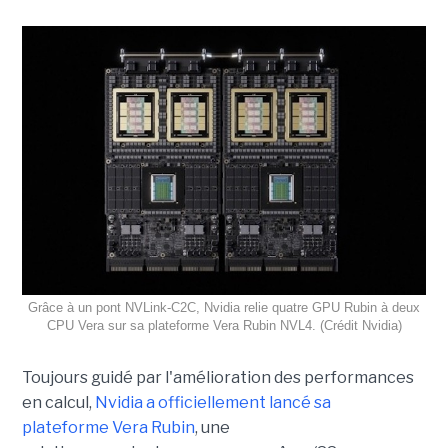
Grâce à un pont NVLink-C2C, Nvidia relie quatre GPU Rubin à deux
CPU Vera sur sa plateforme Vera Rubin NVL4. (Crédit Nvidia)
Toujours guidé par l'amélioration des performances
en calcul,
Nvidia a officiellement lancé sa
plateforme
Vera Rubin
, une