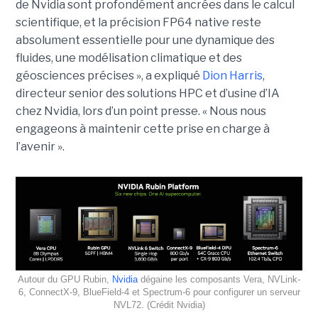
de Nvidia sont profondément ancrées dans le calcul
scientifique, et la précision FP64 native reste
absolument essentielle pour une dynamique des
fluides, une modélisation climatique et des
géosciences précises », a expliqué
Dion Harris
,
directeur senior des solutions HPC et d’usine d’IA
chez Nvidia, lors d’un point presse. « Nous nous
engageons à maintenir cette prise en charge à
l’avenir ».
Autour du GPU Rubin,
Nvidia
dégaine les composants Vera, NVLink-
6, ConnectX-9, BlueField-4 et Spectrum-6 pour configurer un serveur
NVL72. (Crédit Nvidia)