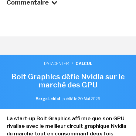
Commentaire
DATACENTER
/
CALCUL
Bolt Graphics défie Nvidia sur le
marché des GPU
Serge Leblal
,
publié le 20 Mai 2026
La start-up Bolt Graphics affirme que son GPU
rivalise avec le meilleur circuit graphique Nvidia
du marché tout en consommant deux fois