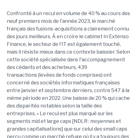
Confronté à un recul en volume de 40 % au cours des
neuf premiers mois de l'année 2023, le marché
français des fusions-acquisitions a clairement connu
des jours meilleurs. À en croire le cabinet In Extenso
Finance, le secteur de l'IT est également touché,
mais il résiste mieux dans ce contexte baissier. Selon
cette société spécialisée dans l'accompagnement
des cédants et des acheteurs, 439
transactions (levées de fonds
comprises
) ont
concerné des sociétés informatiques françaises
entre janvier et septembre derniers, contre 547 à la
même période en 2022. Une baisse de 20 % qui cache
des disparités notables selon la taille des
entreprises. « Le recul est plus marqué sur les
segments
mid
et large caps [NDLR : moyennes et
grandes capitalisations] que sur celui des
small
caps
perçu comme un marché refuge où il y a toujours des