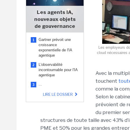
Les agents IA,
nouveaux objets
de gouvernance
Gartner prévoit une
1
croissance
Les employeurs don
exponentielle de l'IA
cloud nécessaires au
agentique
L'observabilité
2
incontournable pour l'IA
Avec la multipl
agentique
touchent
toute
...
3
comme la compé
LIRE LE DOSSIER
Selon le cabine
prévoient de r
du premier se
structures de toute taille avec 43% d’
PME et 50% pour les grandes entrepris