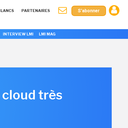
S'abonner
BLANCS
PARTENAIRES
INTERVIEW LMI
LMI MAG
 cloud très