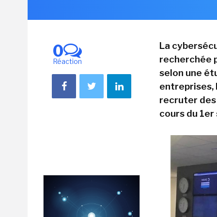
La cybersécu
0
recherchée p
Réaction
selon une ét
entreprises,
recruter des
cours du 1er 