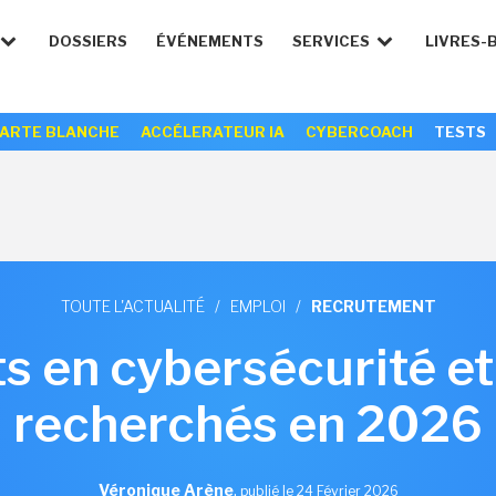
DOSSIERS
ÉVÉNEMENTS
SERVICES
LIVRES-
ARTE BLANCHE
ACCÉLERATEUR IA
CYBERCOACH
TESTS
TOUTE L'ACTUALITÉ
/
EMPLOI
/
RECRUTEMENT
s en cybersécurité et
recherchés en 2026
Véronique Arène
,
publié le 24 Février 2026