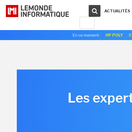
ACTUALITÉS
En ce moment :
HP POLY
C
Les expert