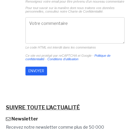
Renseignez votre email pour être prévenu d'un nouveau commentaire
Pour tout savoir sur la manière dont nous traitons vos données
personnelles, consultez notre
Charte de Confidentialité.
Le code HTML est interdit dans les commentaires
Ce site est protégé par reCAPTCHA et Google -
Politique de
confidentialité
-
Conditions d'utilisation
SUIVRE TOUTE L'ACTUALITÉ
Newsletter
Recevez notre newsletter comme plus de 50 000