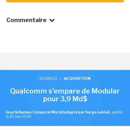
Commentaire
BUSINESS
/
ACQUISITION
Qualcomm s'empare de Modular
pour 3,9 Md$
Evan Schuman, ComputerWorld (adapté par Serge Leblal)
,
publié
le 25 Juin 2026