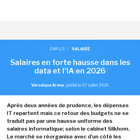
EMPLOI
/
SALAIRE
Salaires en forte hausse dans les
data et l'IA en 2026
Véronique Arène
,
publié le 07 Juillet 2026
Après deux années de prudence, les dépenses
IT repartent mais ce retour des budgets ne se
traduit pas par une hausse uniforme des
salaires informatique; selon le cabinet Silkhom.
Le marché se réorganise avec d'un côté les