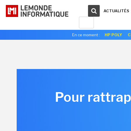
ACTUALITÉS
En ce moment :
HP POLY
C
Pour rattrap