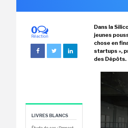
Dans la Silic
0
jeunes pouss
Réaction
chose en fin
startups », p
des Dépôts.
LIVRES BLANCS
Étude de cas : l'impact