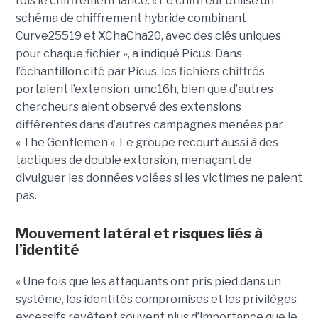
fois le chiffrement lancé. « Le chiffreur utilise un
schéma de chiffrement hybride combinant
Curve25519 et XChaCha20, avec des clés uniques
pour chaque fichier », a indiqué Picus. Dans
l’échantillon cité par Picus, les fichiers chiffrés
portaient l’extension .umc16h, bien que d’autres
chercheurs aient observé des extensions
différentes dans d’autres campagnes menées par
« The Gentlemen ». Le groupe recourt aussi à des
tactiques de double extorsion, menaçant de
divulguer les données volées si les victimes ne paient
pas.
Mouvement latéral et risques liés à
l’identité
« Une fois que les attaquants ont pris pied dans un
système, les identités compromises et les privilèges
excessifs revêtent souvent plus d’importance que le