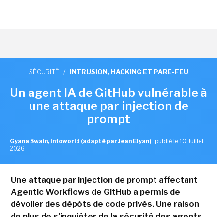
SÉCURITÉ
/
INTRUSION, HACKING ET PARE-FEU
Un agent IA de GitHub vulnérable à
une attaque par injection de
prompt
Gyana Swain, Infoworld (adapté par Jean Elyan)
,
publié le 10 Juillet
2026
Une attaque par injection de prompt affectant
Agentic Workflows de GitHub a permis de
dévoiler des dépôts de code privés. Une raison
de plus de s'inquiéter de la sécurité des agents