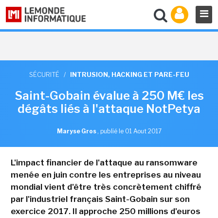
SÉCURITÉ
/
INTRUSION, HACKING ET PARE-FEU
Saint-Gobain évalue à 250 M€ les
dégâts liés à l'attaque NotPetya
Maryse Gros
,
publié le 01 Aout 2017
L'impact financier de l'attaque au ransomware
menée en juin contre les entreprises au niveau
mondial vient d'être très concrètement chiffré
par l'industriel français Saint-Gobain sur son
exercice 2017. Il approche 250 millions d'euros