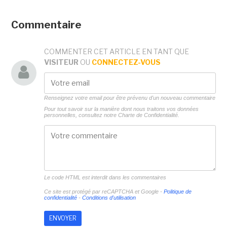
Commentaire
COMMENTER CET ARTICLE EN TANT QUE
VISITEUR
OU
CONNECTEZ-VOUS
Renseignez votre email pour être prévenu d'un nouveau commentaire
Pour tout savoir sur la manière dont nous traitons vos données
personnelles, consultez notre
Charte de Confidentialité.
Le code HTML est interdit dans les commentaires
Ce site est protégé par reCAPTCHA et Google -
Politique de
confidentialité
-
Conditions d'utilisation