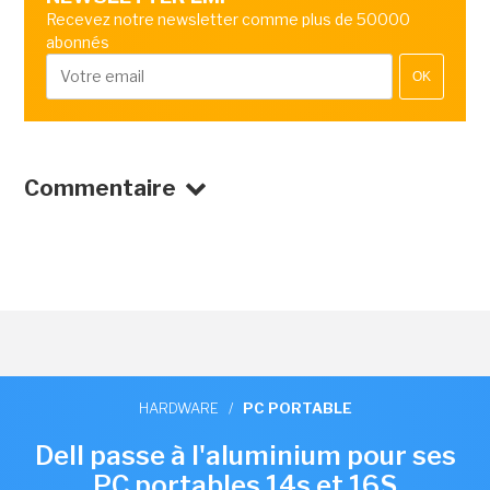
Recevez notre newsletter comme plus de 50000
abonnés
OK
Commentaire
HARDWARE
/
PC PORTABLE
Dell passe à l'aluminium pour ses
PC portables 14s et 16S