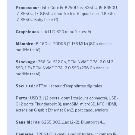
Processeur
: Intel Core i5-8250U, i5-8350U, i5-8350U,
i7-8550U, i7-8650U (modèle testé : quad-core 1.8-GHz
i7-8550U Kaby Lake-R)
Graphiques
: Intel HD 620 (modèle testé)
Mémoire
: 8-16Go LPDDR3 (2,133 MHz) (8Go dans le
modèle testé)
Stockage
: 256 Go, 512 Go, PCIe-NVME OPAL2.0 M.2
SSD, 1 To PCIe-NVME OPAL2.0 SSD (256 Go dans le
modèle testé)
Sécurité
: dTPM ; lecteur d'empreintes digitales
Ports
: USB 3.1 (2 ports, dont 1 toujours connecté), USB-
C (2 ports Thunderbolt 3), nanoSIM, microSD, NFC, HDMI,
extension Gigabit Ethernet Gen2, port casque/micro
Sans fil
: Intel 8265 802.11ac (2x2), Bluetooth 4.1
Caméras
: 720p HD (avant), avec obturateur ; caméra IR