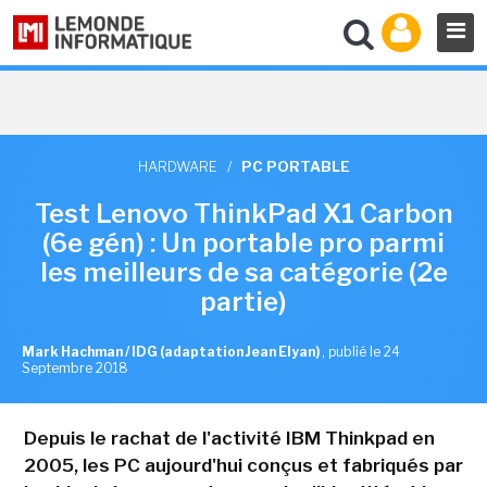
HARDWARE
/
PC PORTABLE
Test Lenovo ThinkPad X1 Carbon
(6e gén) : Un portable pro parmi
les meilleurs de sa catégorie (2e
partie)
Mark Hachman / IDG (adaptation Jean Elyan)
,
publié le 24
Septembre 2018
Depuis le rachat de l'activité IBM Thinkpad en
2005, les PC aujourd'hui conçus et fabriqués par