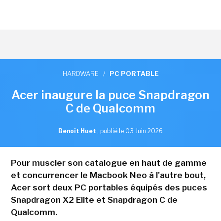
HARDWARE
/
PC PORTABLE
Acer inaugure la puce Snapdragon
C de Qualcomm
Benoît Huet
,
publié le 03 Juin 2026
Pour muscler son catalogue en haut de gamme
et concurrencer le Macbook Neo à l'autre bout,
Acer sort deux PC portables équipés des puces
Snapdragon X2 Elite et Snapdragon C de
Qualcomm.