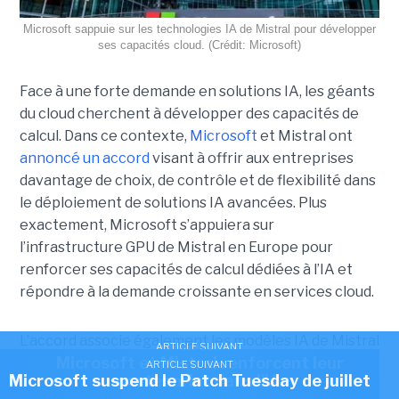
Microsoft sappuie sur les technologies IA de Mistral pour développer
ses capacités cloud. (Crédit: Microsoft)
Face à une forte demande en solutions IA, les géants
du cloud cherchent à développer des capacités de
calcul. Dans ce contexte,
Microsoft
et Mistral ont
annoncé un accord
visant à offrir aux entreprises
davantage de choix, de contrôle et de flexibilité dans
le déploiement de solutions IA avancées.
Plus
exactement,
Microsoft s’appuiera sur
l’infrastructure GPU de Mistral en Europe pour
renforcer ses capacités de calcul dédiées à l’IA et
répondre à la demande croissante en services cloud.
L’accord associe également les modèles IA de Mistral
ARTICLE SUIVANT
Microsoft et Mistral renforcent leur
aux briques cloud, de sécurité et de conformité de
ARTICLE SUIVANT
Microsoft suspend le Patch Tuesday de juillet
partenariat dans l'IA
Microsoft. Les entreprises pourront ainsi déployer