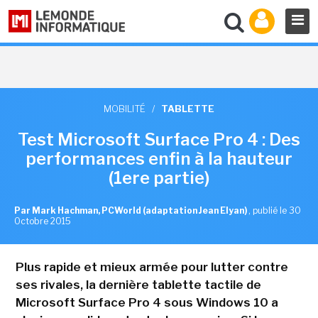
MOBILITÉ
/
TABLETTE
Test Microsoft Surface Pro 4 : Des
performances enfin à la hauteur
(1ere partie)
Par Mark Hachman, PCWorld (adaptation Jean Elyan)
,
publié le 30
Octobre 2015
Plus rapide et mieux armée pour lutter contre
ses rivales, la dernière tablette tactile de
Microsoft Surface Pro 4 sous Windows 10 a