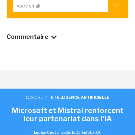
OK
Commentaire
LOGICIEL
/
INTELLIGENCE ARTIFICIELLE
Microsoft et Mistral renforcent
leur partenariat dans l'IA
Louise Costa
,
publié le 23 Juillet 2026