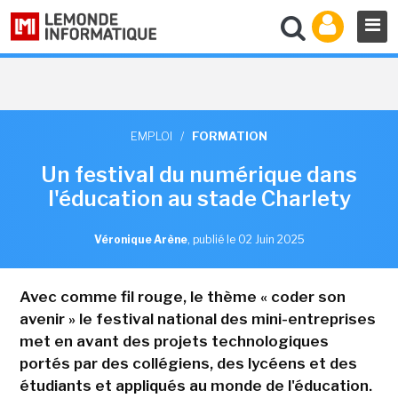
EMPLOI
/
FORMATION
Un festival du numérique dans
l'éducation au stade Charlety
Véronique Arène
,
publié le 02 Juin 2025
Avec comme fil rouge, le thème « coder son
avenir » le festival national des mini-entreprises
met en avant des projets technologiques
portés par des collégiens, des lycéens et des
étudiants et appliqués au monde de l'éducation.