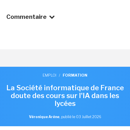
Commentaire
EMPLOI
/
FORMATION
La Société informatique de France
doute des cours sur l'IA dans les
lycées
Véronique Arène
,
publié le 03 Juillet 2026