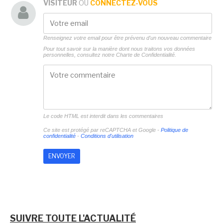
VISITEUR
OU
CONNECTEZ-VOUS
Renseignez votre email pour être prévenu d'un nouveau commentaire
Pour tout savoir sur la manière dont nous traitons vos données
personnelles, consultez notre
Charte de Confidentialité.
Le code HTML est interdit dans les commentaires
Ce site est protégé par reCAPTCHA et Google -
Politique de
confidentialité
-
Conditions d'utilisation
SUIVRE TOUTE L'ACTUALITÉ