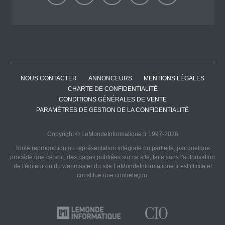
NOUS CONTACTER
ANNONCEURS
MENTIONS LÉGALES
CHARTE DE CONFIDENTIALITÉ
CONDITIONS GÉNÉRALES DE VENTE
PARAMÈTRES DE GESTION DE LA CONFIDENTIALITÉ
Copyright © LeMondeInformatique.fr 1997-2026
Toute reproduction ou représentation intégrale ou partielle, par quelque
procédé que ce soit, des pages publiées sur ce site, faite sans l'autorisation
de l'éditeur ou du webmaster du site LeMondeInformatique.fr est illicite et
constitue une contrefaçon.