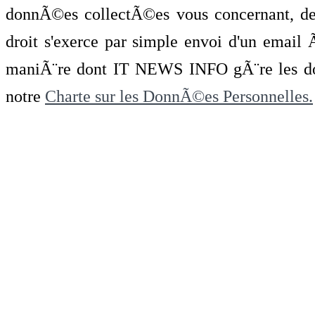
donnÃ©es collectÃ©es vous concernant, de 
droit s'exerce par simple envoi d'un emai
maniÃ¨re dont IT NEWS INFO gÃ¨re les do
notre
Charte sur les DonnÃ©es Personnelles.