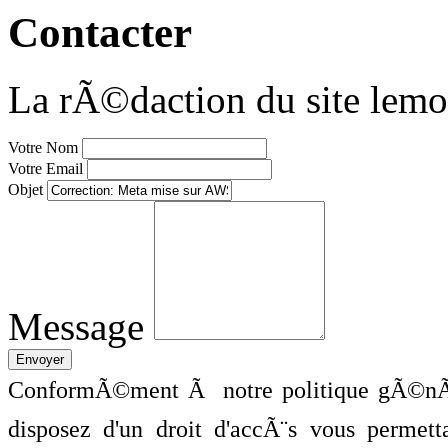
Contacter
La rÃ©daction du site lemo
Votre Nom
Votre Email
Objet
Message
ConformÃ©ment Ã notre politique gÃ©nÃ©
disposez d'un droit d'accÃ¨s vous perme