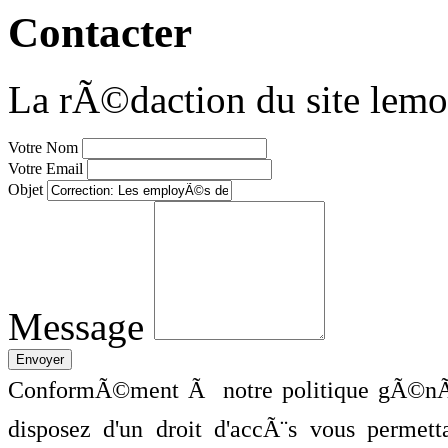
Contacter
La rÃ©daction du site lemo
Votre Nom
Votre Email
Objet
Message
ConformÃ©ment Ã notre politique gÃ©nÃ©
disposez d'un droit d'accÃ¨s vous perme