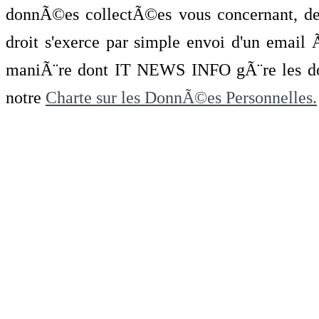
donnÃ©es collectÃ©es vous concernant, de 
droit s'exerce par simple envoi d'un emai
maniÃ¨re dont IT NEWS INFO gÃ¨re les do
notre
Charte sur les DonnÃ©es Personnelles.