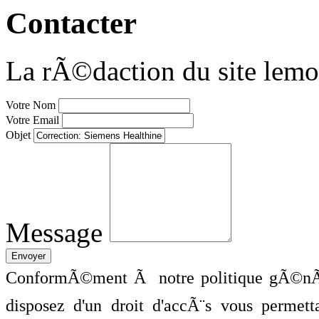
Contacter
La rÃ©daction du site lemo
Votre Nom
Votre Email
Objet
Message
ConformÃ©ment Ã notre politique gÃ©nÃ©
disposez d'un droit d'accÃ¨s vous perme