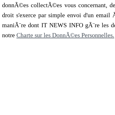
donnÃ©es collectÃ©es vous concernant, de 
droit s'exerce par simple envoi d'un emai
maniÃ¨re dont IT NEWS INFO gÃ¨re les do
notre
Charte sur les DonnÃ©es Personnelles.