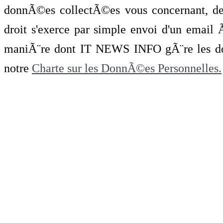
donnÃ©es collectÃ©es vous concernant, de 
droit s'exerce par simple envoi d'un emai
maniÃ¨re dont IT NEWS INFO gÃ¨re les do
notre
Charte sur les DonnÃ©es Personnelles.