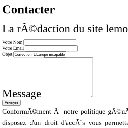
Contacter
La rÃ©daction du site lemo
Votre Nom
Votre Email
Objet
Message
ConformÃ©ment Ã notre politique gÃ©nÃ©
disposez d'un droit d'accÃ¨s vous perme