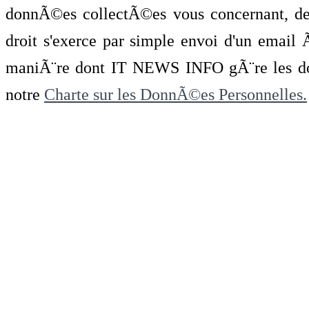
donnÃ©es collectÃ©es vous concernant, de 
droit s'exerce par simple envoi d'un emai
maniÃ¨re dont IT NEWS INFO gÃ¨re les do
notre
Charte sur les DonnÃ©es Personnelles.