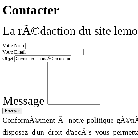
Contacter
La rÃ©daction du site lemo
Votre Nom
Votre Email
Objet
Message
ConformÃ©ment Ã notre politique gÃ©nÃ©
disposez d'un droit d'accÃ¨s vous perme