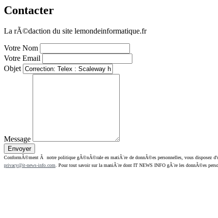
Contacter
La rÃ©daction du site lemondeinformatique.fr
Votre Nom
Votre Email
Objet
Message
ConformÃ©ment Ã notre politique gÃ©nÃ©rale en matiÃ¨re de donnÃ©es personnelles, vous disposez d'un dr
privacy@it-news-info.com
. Pour tout savoir sur la maniÃ¨re dont IT NEWS INFO gÃ¨re les donnÃ©es perso