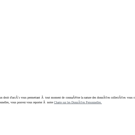
oit d'accÃ¨s vous permettant Ã tout moment de connaÃ®tre la nature des donnÃ©es collectÃ©es vous concern
nnelles, vous pouvez vous reporter Ã notre
Charte sur les DonnÃ©es Personnelles.