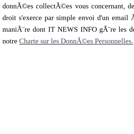
donnÃ©es collectÃ©es vous concernant, de 
droit s'exerce par simple envoi d'un emai
maniÃ¨re dont IT NEWS INFO gÃ¨re les do
notre
Charte sur les DonnÃ©es Personnelles.