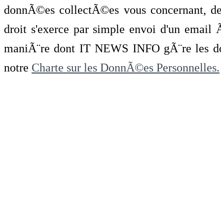
donnÃ©es collectÃ©es vous concernant, de 
droit s'exerce par simple envoi d'un emai
maniÃ¨re dont IT NEWS INFO gÃ¨re les do
notre
Charte sur les DonnÃ©es Personnelles.