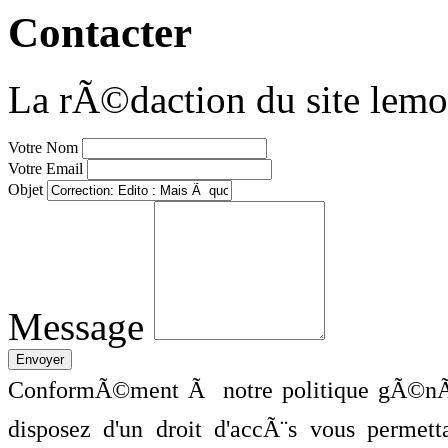
Contacter
La rÃ©daction du site lemo
Votre Nom
Votre Email
Objet
Message
ConformÃ©ment Ã notre politique gÃ©nÃ©
disposez d'un droit d'accÃ¨s vous perme