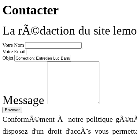
Contacter
La rÃ©daction du site lemo
Votre Nom
Votre Email
Objet
Message
ConformÃ©ment Ã notre politique gÃ©nÃ©
disposez d'un droit d'accÃ¨s vous perme