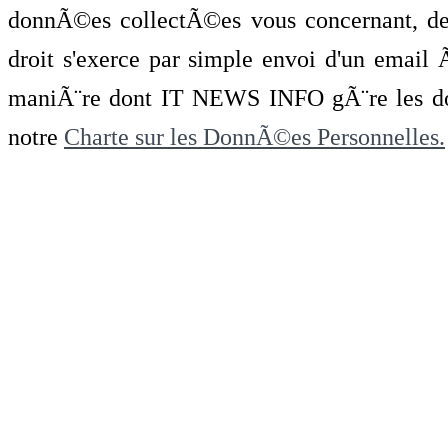
donnÃ©es collectÃ©es vous concernant, de 
droit s'exerce par simple envoi d'un emai
maniÃ¨re dont IT NEWS INFO gÃ¨re les do
notre
Charte sur les DonnÃ©es Personnelles.