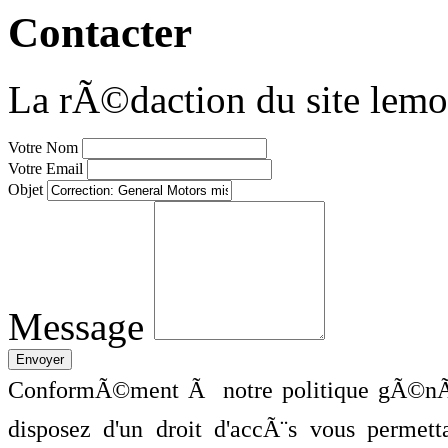
Contacter
La rÃ©daction du site lemo
Votre Nom
Votre Email
Objet
Message
ConformÃ©ment Ã notre politique gÃ©nÃ©
disposez d'un droit d'accÃ¨s vous perme