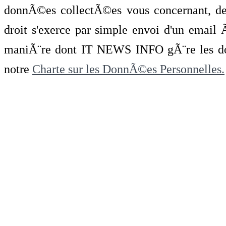
donnÃ©es collectÃ©es vous concernant, de 
droit s'exerce par simple envoi d'un emai
maniÃ¨re dont IT NEWS INFO gÃ¨re les do
notre
Charte sur les DonnÃ©es Personnelles.