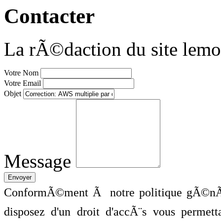
Contacter
La rÃ©daction du site lemo
Votre Nom
Votre Email
Objet
Message
ConformÃ©ment Ã notre politique gÃ©nÃ©
disposez d'un droit d'accÃ¨s vous perme