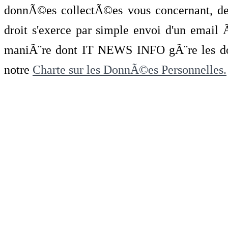
donnÃ©es collectÃ©es vous concernant, de 
droit s'exerce par simple envoi d'un emai
maniÃ¨re dont IT NEWS INFO gÃ¨re les do
notre
Charte sur les DonnÃ©es Personnelles.