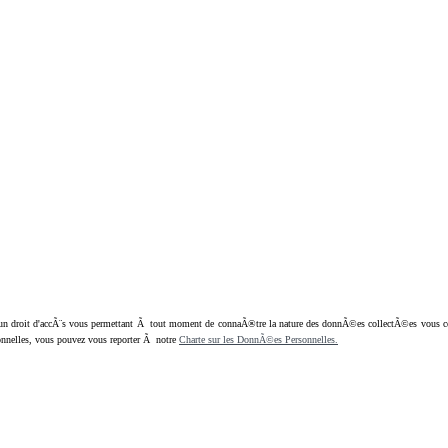
oit d'accÃ¨s vous permettant Ã tout moment de connaÃ®tre la nature des donnÃ©es collectÃ©es vous concern
nnelles, vous pouvez vous reporter Ã notre
Charte sur les DonnÃ©es Personnelles.