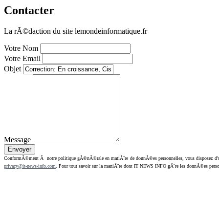
Contacter
La rÃ©daction du site lemondeinformatique.fr
Votre Nom
Votre Email
Objet
Message
ConformÃ©ment Ã notre politique gÃ©nÃ©rale en matiÃ¨re de donnÃ©es personnelles, vous disposez d'un dr
privacy@it-news-info.com
. Pour tout savoir sur la maniÃ¨re dont IT NEWS INFO gÃ¨re les donnÃ©es perso