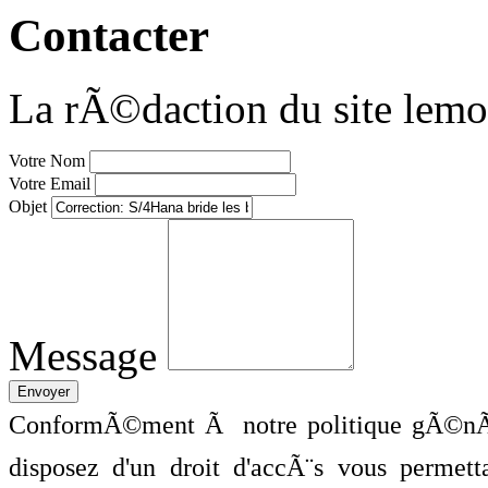
Contacter
La rÃ©daction du site lemo
Votre Nom
Votre Email
Objet
Message
ConformÃ©ment Ã notre politique gÃ©nÃ©
disposez d'un droit d'accÃ¨s vous perme