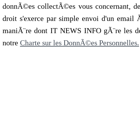
donnÃ©es collectÃ©es vous concernant, de 
droit s'exerce par simple envoi d'un emai
maniÃ¨re dont IT NEWS INFO gÃ¨re les do
notre
Charte sur les DonnÃ©es Personnelles.