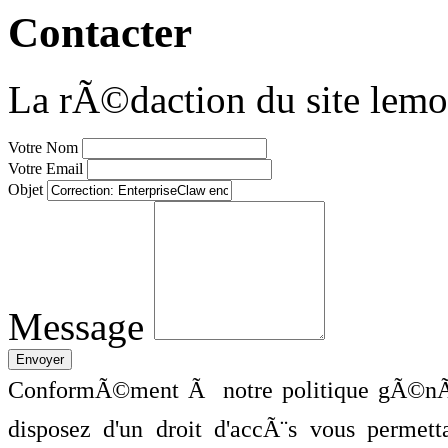
Contacter
La rÃ©daction du site lemo
Votre Nom
Votre Email
Objet
Message
ConformÃ©ment Ã notre politique gÃ©nÃ©
disposez d'un droit d'accÃ¨s vous perme