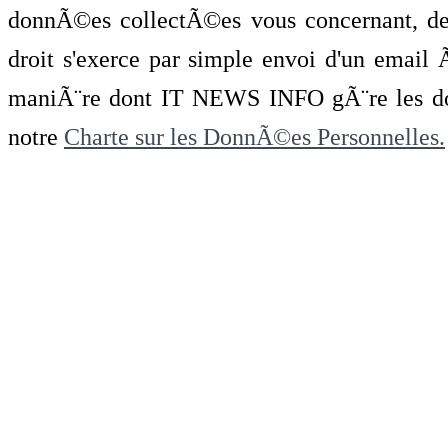
donnÃ©es collectÃ©es vous concernant, de 
droit s'exerce par simple envoi d'un emai
maniÃ¨re dont IT NEWS INFO gÃ¨re les do
notre
Charte sur les DonnÃ©es Personnelles.