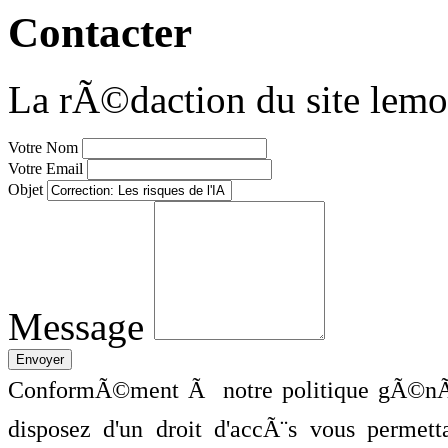
Contacter
La rÃ©daction du site lemo
Votre Nom
Votre Email
Objet
Message
ConformÃ©ment Ã notre politique gÃ©nÃ©
disposez d'un droit d'accÃ¨s vous perme