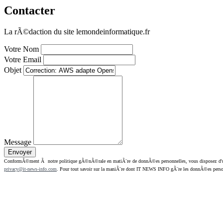
Contacter
La rÃ©daction du site lemondeinformatique.fr
Votre Nom
Votre Email
Objet
Message
ConformÃ©ment Ã notre politique gÃ©nÃ©rale en matiÃ¨re de donnÃ©es personnelles, vous disposez d'un dr
privacy@it-news-info.com
. Pour tout savoir sur la maniÃ¨re dont IT NEWS INFO gÃ¨re les donnÃ©es perso