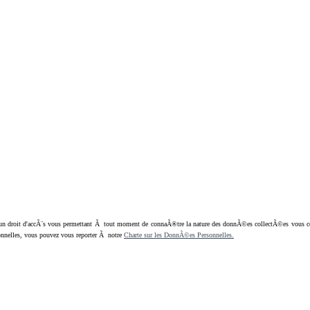
oit d'accÃ¨s vous permettant Ã tout moment de connaÃ®tre la nature des donnÃ©es collectÃ©es vous concern
nnelles, vous pouvez vous reporter Ã notre
Charte sur les DonnÃ©es Personnelles.