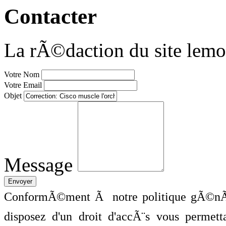
Contacter
La rÃ©daction du site lemo
Votre Nom
Votre Email
Objet
Message
ConformÃ©ment Ã notre politique gÃ©nÃ©
disposez d'un droit d'accÃ¨s vous perme