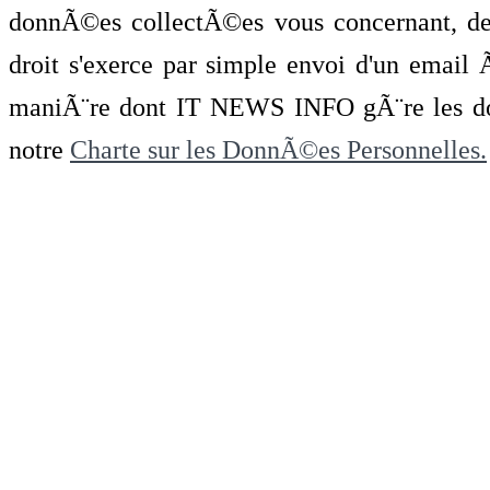
donnÃ©es collectÃ©es vous concernant, de 
droit s'exerce par simple envoi d'un emai
maniÃ¨re dont IT NEWS INFO gÃ¨re les do
notre
Charte sur les DonnÃ©es Personnelles.