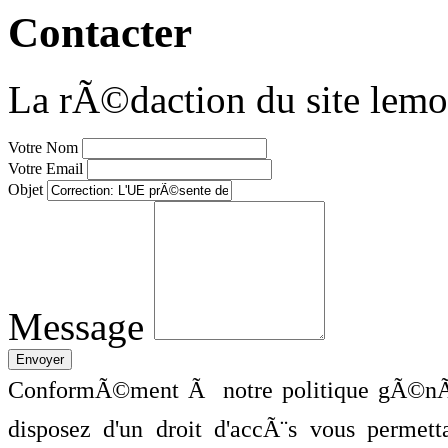
Contacter
La rÃ©daction du site lemo
Votre Nom
Votre Email
Objet
Message
ConformÃ©ment Ã notre politique gÃ©nÃ©
disposez d'un droit d'accÃ¨s vous perme