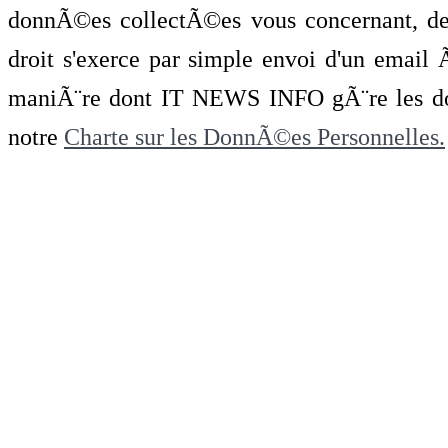
donnÃ©es collectÃ©es vous concernant, de 
droit s'exerce par simple envoi d'un emai
maniÃ¨re dont IT NEWS INFO gÃ¨re les do
notre
Charte sur les DonnÃ©es Personnelles.