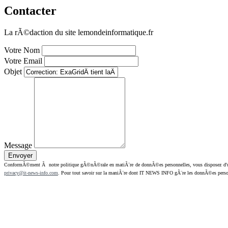
Contacter
La rÃ©daction du site lemondeinformatique.fr
Votre Nom
Votre Email
Objet
Message
ConformÃ©ment Ã notre politique gÃ©nÃ©rale en matiÃ¨re de donnÃ©es personnelles, vous disposez d'un dr
privacy@it-news-info.com
. Pour tout savoir sur la maniÃ¨re dont IT NEWS INFO gÃ¨re les donnÃ©es perso