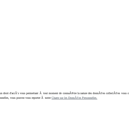
oit d'accÃ¨s vous permettant Ã tout moment de connaÃ®tre la nature des donnÃ©es collectÃ©es vous concern
nnelles, vous pouvez vous reporter Ã notre
Charte sur les DonnÃ©es Personnelles.