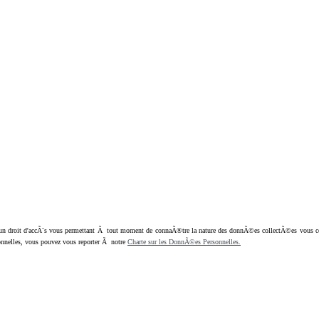
oit d'accÃ¨s vous permettant Ã tout moment de connaÃ®tre la nature des donnÃ©es collectÃ©es vous concern
nnelles, vous pouvez vous reporter Ã notre
Charte sur les DonnÃ©es Personnelles.