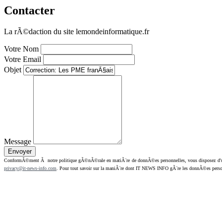
Contacter
La rÃ©daction du site lemondeinformatique.fr
Votre Nom
Votre Email
Objet
Message
ConformÃ©ment Ã notre politique gÃ©nÃ©rale en matiÃ¨re de donnÃ©es personnelles, vous disposez d'un dr
privacy@it-news-info.com
. Pour tout savoir sur la maniÃ¨re dont IT NEWS INFO gÃ¨re les donnÃ©es perso