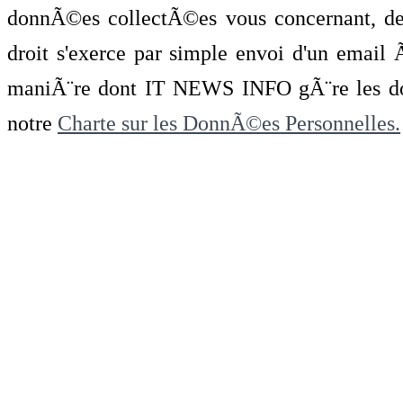
donnÃ©es collectÃ©es vous concernant, de 
droit s'exerce par simple envoi d'un emai
maniÃ¨re dont IT NEWS INFO gÃ¨re les do
notre
Charte sur les DonnÃ©es Personnelles.