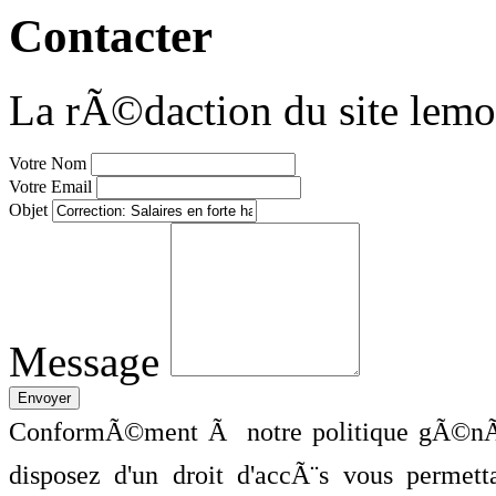
Contacter
La rÃ©daction du site lemo
Votre Nom
Votre Email
Objet
Message
ConformÃ©ment Ã notre politique gÃ©nÃ©
disposez d'un droit d'accÃ¨s vous perme