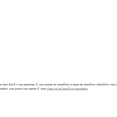
oit d'accÃ¨s vous permettant Ã tout moment de connaÃ®tre la nature des donnÃ©es collectÃ©es vous concern
nnelles, vous pouvez vous reporter Ã notre
Charte sur les DonnÃ©es Personnelles.