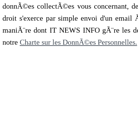
donnÃ©es collectÃ©es vous concernant, de 
droit s'exerce par simple envoi d'un emai
maniÃ¨re dont IT NEWS INFO gÃ¨re les do
notre
Charte sur les DonnÃ©es Personnelles.