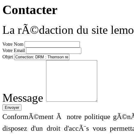
Contacter
La rÃ©daction du site lemo
Votre Nom
Votre Email
Objet
Message
ConformÃ©ment Ã notre politique gÃ©nÃ©
disposez d'un droit d'accÃ¨s vous perme