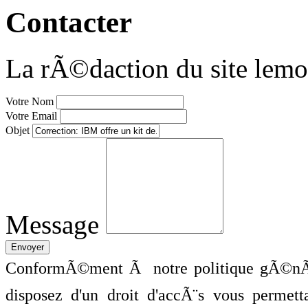
Contacter
La rÃ©daction du site lemo
Votre Nom
Votre Email
Objet
Message
ConformÃ©ment Ã notre politique gÃ©nÃ©
disposez d'un droit d'accÃ¨s vous perme