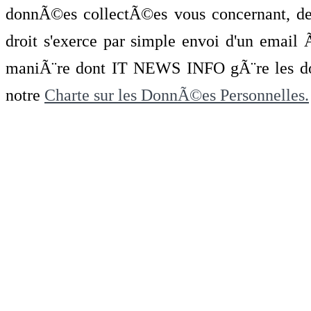
donnÃ©es collectÃ©es vous concernant, de 
droit s'exerce par simple envoi d'un emai
maniÃ¨re dont IT NEWS INFO gÃ¨re les do
notre
Charte sur les DonnÃ©es Personnelles.