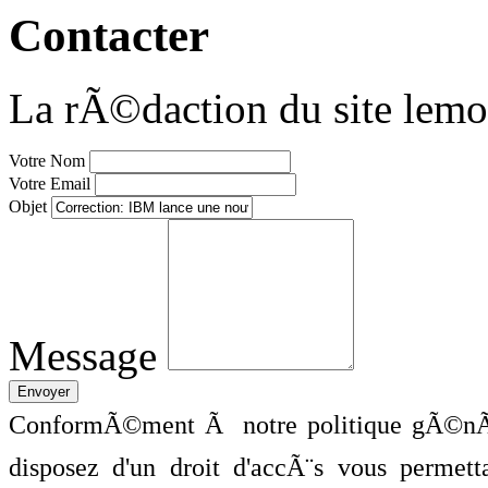
Contacter
La rÃ©daction du site lemo
Votre Nom
Votre Email
Objet
Message
ConformÃ©ment Ã notre politique gÃ©nÃ©
disposez d'un droit d'accÃ¨s vous perme