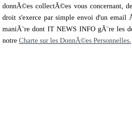
donnÃ©es collectÃ©es vous concernant, de 
droit s'exerce par simple envoi d'un emai
maniÃ¨re dont IT NEWS INFO gÃ¨re les do
notre
Charte sur les DonnÃ©es Personnelles.