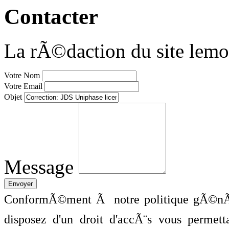
Contacter
La rÃ©daction du site lemo
Votre Nom
Votre Email
Objet
Message
ConformÃ©ment Ã notre politique gÃ©nÃ©
disposez d'un droit d'accÃ¨s vous perme