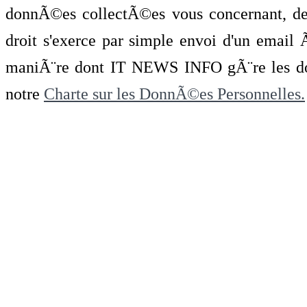
donnÃ©es collectÃ©es vous concernant, de 
droit s'exerce par simple envoi d'un emai
maniÃ¨re dont IT NEWS INFO gÃ¨re les do
notre
Charte sur les DonnÃ©es Personnelles.